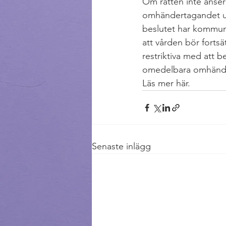
Om rätten inte anser
omhändertagandet upp
beslutet har kommune
att vården bör fortsät
restriktiva med att 
omedelbara omhänder
Läs mer här.
Senaste inlägg