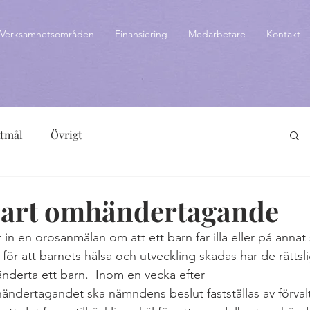
Verksamhetsområden
Finansiering
Medarbetare
Kontakt
ttmål
Övrigt
art omhändertagande
 in en orosanmälan om att ett barn far illa eller på annat 
k för att barnets hälsa och utveckling skadas har de rättsl
derta ett barn.  Inom en vecka efter 
dertagandet ska nämndens beslut fastställas av förvalt