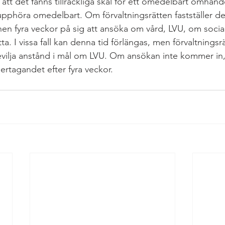
 att det fanns tillräckliga skäl för ett omedelbart omhän
höra omedelbart. Om förvaltningsrätten fastställer det
n fyra veckor på sig att ansöka om vård, LVU, om social
ta. I vissa fall kan denna tid förlängas, men förvaltningsrä
bevilja anstånd i mål om LVU. Om ansökan inte kommer in
tagandet efter fyra veckor.