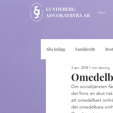
LUNDEBERG
Hem
ADVOKATBYRÅ AB
Alla inlägg
Familjerätt
Bro
3 apr. 2018
1 min läsning
Omedelb
Om socialtjänsten får
det finns en akut ris
att omedelbart omhän
det omedelbara omhän