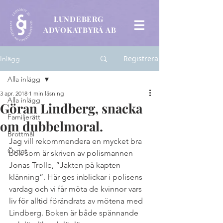
LUNDEBERG
ADVOKATBYRÅ AB
Registrera
Inlägg
Alla inlägg
3 apr. 2018
1 min läsning
Alla inlägg
Göran Lindberg, snacka
Familjerätt
om dubbelmoral.
Brottmål
Jag vill rekommendera en mycket bra 
Övrigt
bok som är skriven av polismannen 
Jonas Trolle, ”Jakten på kapten 
klänning”. Här ges inblickar i polisens 
vardag och vi får möta de kvinnor vars 
liv för alltid förändrats av mötena med 
Lindberg. Boken är både spännande 