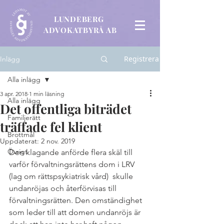
LUNDEBERG
ADVOKATBYRÅ AB
Registrera
Inlägg
Alla inlägg
3 apr. 2018
1 min läsning
Alla inlägg
Det offentliga biträdet
Familjerätt
träffade fel klient
Brottmål
Uppdaterat:
2 nov. 2019
Övrigt
Den klagande anförde flera skäl till 
varför förvaltningsrättens dom i LRV 
(lag om rättspsykiatrisk vård)  skulle 
undanröjas och återförvisas till 
förvaltningsrätten. Den omständighet 
som leder till att domen undanröjs är 