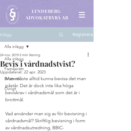
LUNDEBERG
ADVOKATBYRÅ AB
Registrera
Inlägg
Alla inlägg
24 nov. 2019
2 min läsning
Alla inlägg
Bevis i vårdnadstvist?
Familjerätt
Uppdaterat:
22 apr. 2023
Man måste alltid kunna bevisa det man 
Brottmål
påstår. Det är dock inte lika höga 
Övrigt
beviskrav i vårdnadsmål som det är i 
brottmål. 
Vad använder man sig av för bevisning i 
vårdnadsmål? Skriftlig bevisning i form 
av vårdnadsutredning, BBIC-