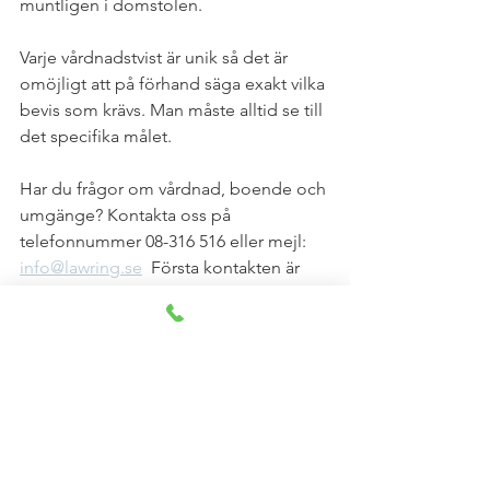
muntligen i domstolen. 
Varje vårdnadstvist är unik så det är 
omöjligt att på förhand säga exakt vilka 
bevis som krävs. Man måste alltid se till 
det specifika målet.  
Har du frågor om vårdnad, boende och 
umgänge? Kontakta oss på 
telefonnummer 08-316 516 eller mejl: 
info@lawring.se
  Första kontakten är 
kostnadsfri. 
Familjerätt
Visa alla
Senaste inlägg