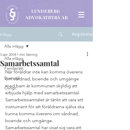
LUNDEBERG
ADVOKATBYRÅ AB
Registrera
Inlägg
Alla inlägg
3 apr. 2018
1 min läsning
Alla inlägg
Samarbetssamtal
Familjerätt
När föräldrar inte kan komma överens 
Brottmål
om vårdnad, boende och umgänge 
med barn är kommunen skyldig att 
Övrigt
erbjuda hjälp med samarbetssamtal. 
Samarbetssamtalet är tänkt att vara ett 
instrument för att föräldrarna själva ska 
kunna komma överens om vårdnad, 
boende och umgänge. 
Samarbetssamtal har visat sig vara ett 