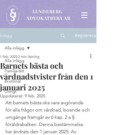
LUNDEBERG
ADVOKATBYRÅ AB
Registrera
Inlägg
Alla inlägg
1 feb. 2025
2 min läsning
Alla inlägg
Barnets bästa och
Familjerätt
vårdnadstvister från den 1
Brottmål
januari 2025
Övrigt
Uppdaterat:
9 feb. 2025
Att barnets bästa ska vara avgörande 
för alla frågor om vårdnad, boende och 
umgänge framgår av 6 kap. 2 a § 
föräldrabalken. Denna bestämmelse 
har ändrats den 1 januari 2025. Av 