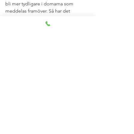
bli mer tydligare i domarna som 
meddelas framöver. Så har det 
naturligtvis alltid varit, men 
förhoppningsvis blir det som sagt 
tydligare framöver. Det är inte ett barns 
bästa att träffa en våldsam förälder. 
Visa alla
Senaste inlägg