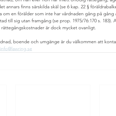
t annars finns särskilda skäl (se 6 kap. 22 § föräldrabalk
ara om en förälder som inte har vårdnaden gång på gång 
tad till sig utan framgång (se prop. 1975/76:170 s. 183). A
 rättegångskostnader är dock mycket ovanligt.
rdnad, boende och umgänge är du välkommen att kontak
info@lawring.se