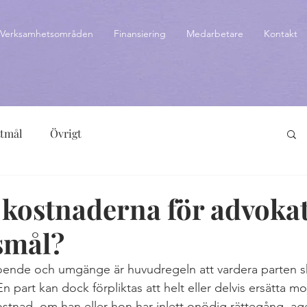
Verksamhetsområden
Finansiering
Medarbetare
Kontakt
ttmål
Övrigt
 kostnaderna för advokat
smål?
oende och umgänge är huvudregeln att vardera parten sk
 part kan dock förpliktas att helt eller delvis ersätta m
tnad, om han eller hon har inlett onödig rättegång, ager