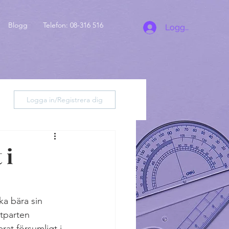
Blogg
Telefon: 08-316 516
Logga in
Logga in/Registrera dig
 i
a bära sin 
otparten 
at försumligt i 