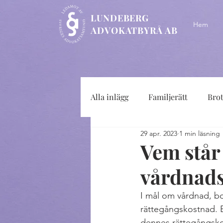
LUNDEBERG
Hem
ADVOKATBYRÅ AB
Alla inlägg
Familjerätt
Bro
29 apr. 2023
1 min läsning
Vem står
vårdnad
I mål om vårdnad, b
rättegångskostnad. En
dennes rättegångskos