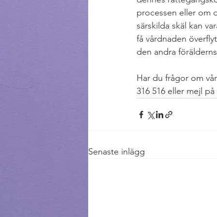
processen eller om de
särskilda skäl kan v
få vårdnaden överflyt
den andra förälderns
Har du frågor om vå
316 516 eller mejl på 
Senaste inlägg